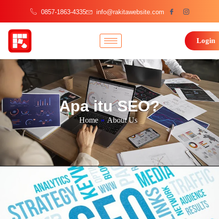
0857-1863-4335
info@rakitawebsite.com
Login
Apa itu SEO?
Home
»
About Us