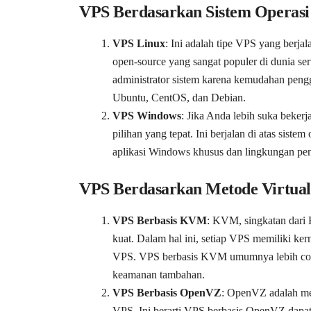
VPS Berdasarkan Sistem Operasi
VPS Linux
: Ini adalah tipe VPS yang berjal
open-source yang sangat populer di dunia s
administrator sistem karena kemudahan pengg
Ubuntu, CentOS, dan Debian.
VPS Windows
: Jika Anda lebih suka bek
pilihan yang tepat. Ini berjalan di atas si
aplikasi Windows khusus dan lingkungan 
VPS Berdasarkan Metode Virtuali
VPS Berbasis KVM
: KVM, singkatan dari K
kuat. Dalam hal ini, setiap VPS memiliki kerne
VPS. VPS berbasis KVM umumnya lebih coco
keamanan tambahan.
VPS Berbasis OpenVZ
: OpenVZ adalah meto
VPS. Ini berarti VPS berbasis OpenVZ dapat 