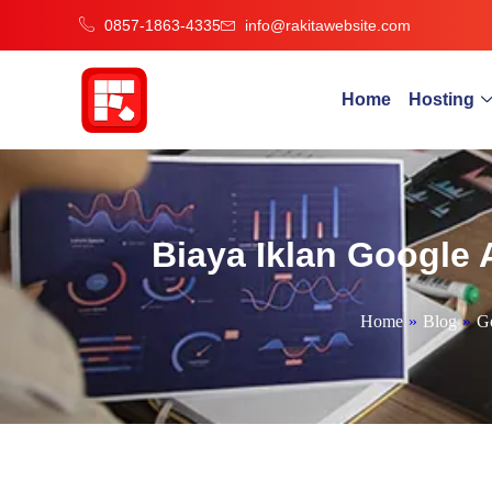
0857-1863-4335
info@rakitawebsite.com
Home
Hosting
Biaya Iklan Google 
Home
»
Blog
»
Go