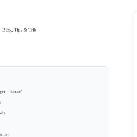
Blog
,
Tips & Trik
get bulanan?
n
Ads
snis?