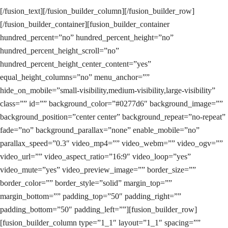
[/fusion_text][/fusion_builder_column][/fusion_builder_row]
[/fusion_builder_container][fusion_builder_container
hundred_percent=”no” hundred_percent_height=”no”
hundred_percent_height_scroll=”no”
hundred_percent_height_center_content=”yes”
equal_height_columns=”no” menu_anchor=””
hide_on_mobile=”small-visibility,medium-visibility,large-visibility”
class=”” id=”” background_color=”#0277d6″ background_image=””
background_position=”center center” background_repeat=”no-repeat”
fade=”no” background_parallax=”none” enable_mobile=”no”
parallax_speed=”0.3″ video_mp4=”” video_webm=”” video_ogv=””
video_url=”” video_aspect_ratio=”16:9″ video_loop=”yes”
video_mute=”yes” video_preview_image=”” border_size=””
border_color=”” border_style=”solid” margin_top=””
margin_bottom=”” padding_top=”50″ padding_right=””
padding_bottom=”50″ padding_left=””][fusion_builder_row]
[fusion_builder_column type=”1_1″ layout=”1_1″ spacing=””