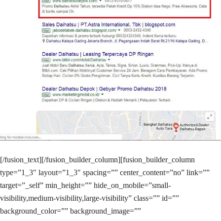
[/fusion_text][/fusion_builder_column][fusion_builder_column
type=”1_3″ layout=”1_3″ spacing=”” center_content=”no” link=””
target=”_self” min_height=”” hide_on_mobile=”small-
visibility,medium-visibility,large-visibility” class=”” id=””
background_color=”” background_image=””