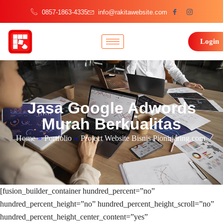
0857-1863-4335
info@rakitawebsite.com
Login
Jasa Google Adwords
Murah Berkualitas
Home
»
Portfolio
»
Project Website Bisnis Pionirjaring.com
[fusion_builder_container hundred_percent=”no”
hundred_percent_height=”no” hundred_percent_height_scroll=”no”
hundred_percent_height_center_content=”yes”