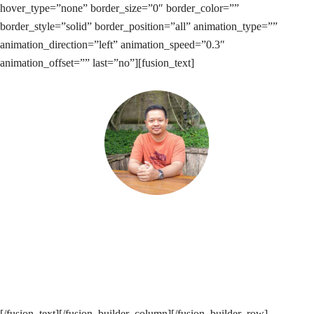
hover_type=”none” border_size=”0″ border_color=””
border_style=”solid” border_position=”all” animation_type=””
animation_direction=”left” animation_speed=”0.3″
animation_offset=”” last=”no”][fusion_text]
Terima kasih iklan saya tampil di no 1 google langsung, omset bisnis
saya juga naik.
Bpk Arif, Kontraktor Lantai Futsal
[/fusion_text][/fusion_builder_column][/fusion_builder_row]