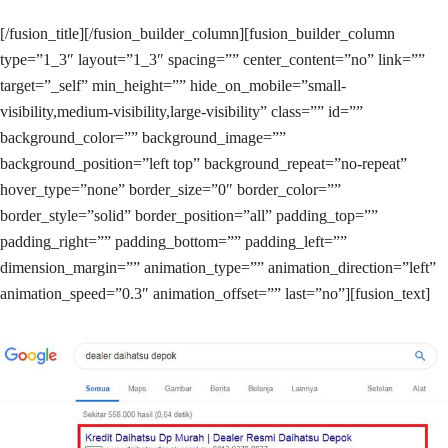
[/fusion_title][/fusion_builder_column][fusion_builder_column
type=”1_3″ layout=”1_3″ spacing=”” center_content=”no” link=””
target=”_self” min_height=”” hide_on_mobile=”small-
visibility,medium-visibility,large-visibility” class=”” id=””
background_color=”” background_image=””
background_position=”left top” background_repeat=”no-repeat”
hover_type=”none” border_size=”0″ border_color=””
border_style=”solid” border_position=”all” padding_top=””
padding_right=”” padding_bottom=”” padding_left=””
dimension_margin=”” animation_type=”” animation_direction=”left”
animation_speed=”0.3″ animation_offset=”” last=”no”][fusion_text]