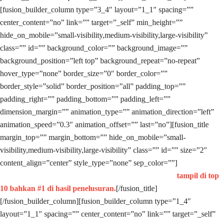
[fusion_builder_column type=”3_4″ layout=”1_1″ spacing=””
center_content=”no” link=”” target=”_self” min_height=””
hide_on_mobile=”small-visibility,medium-visibility,large-visibility”
class=”” id=”” background_color=”” background_image=””
background_position=”left top” background_repeat=”no-repeat”
hover_type=”none” border_size=”0″ border_color=””
border_style=”solid” border_position=”all” padding_top=””
padding_right=”” padding_bottom=”” padding_left=””
dimension_margin=”” animation_type=”” animation_direction=”left”
animation_speed=”0.3″ animation_offset=”” last=”no”][fusion_title
margin_top=”” margin_bottom=”” hide_on_mobile=”small-
visibility,medium-visibility,large-visibility” class=”” id=”” size=”2″
content_align=”center” style_type=”none” sep_color=””]
Dengan
Google Adwords Iklan Anda akan tampil lebih cepat
tampil di top
10 bahkan #1 di hasil penelusuran.
[/fusion_title]
[/fusion_builder_column][fusion_builder_column type=”1_4″
layout=”1_1″ spacing=”” center_content=”no” link=”” target=”_self”