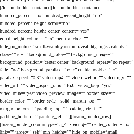
[/fusion_builder_container][fusion_builder_container
hundred_percent=”no” hundred_percent_height=”no”
hundred_percent_height_scroll=”no”
hundred_percent_height_center_content=”yes”
equal_height_columns=”no” menu_anchor=””
hide_on_mobile=”small-visibility,medium-visibility,large-visibility”
class=”” id=”” background_color=”” background_image=””
background_position=”center center” background_repeat=”no-repeat”
fade=”no” background_parallax=”none” enable_mobile=”no”
parallax_speed=”0.3″ video_mp4=”” video_webm=”” video_ogv=””
video_url=”” video_aspect_ratio=”16:9″ video_loop=”yes”
video_mute=”yes” video_preview_image=”” border_size=””
border_color=”” border_style=”solid” margin_top=””
margin_bottom=”” padding_top=”” padding_right=””
padding_bottom=”” padding_left=””][fusion_builder_row]
[fusion_builder_column type=”3_4″ spacing=”” center_content=”no”
link=”” target=”_self” min_height=”” hide_on_mobile=”small-