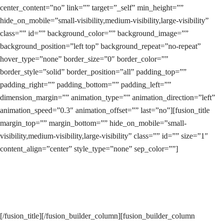
center_content=”no” link=”” target=”_self” min_height=””
hide_on_mobile=”small-visibility,medium-visibility,large-visibility”
class=”” id=”” background_color=”” background_image=””
background_position=”left top” background_repeat=”no-repeat”
hover_type=”none” border_size=”0″ border_color=””
border_style=”solid” border_position=”all” padding_top=””
padding_right=”” padding_bottom=”” padding_left=””
dimension_margin=”” animation_type=”” animation_direction=”left”
animation_speed=”0.3″ animation_offset=”” last=”no”][fusion_title
margin_top=”” margin_bottom=”” hide_on_mobile=”small-
visibility,medium-visibility,large-visibility” class=”” id=”” size=”1″
content_align=”center” style_type=”none” sep_color=””]
Apa Kata Mereka?
[/fusion_title][/fusion_builder_column][fusion_builder_column