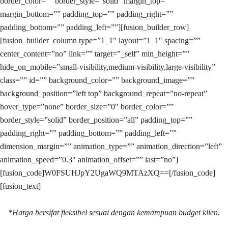
border_color=”” border_style=”solid” margin_top=””
margin_bottom=”” padding_top=”” padding_right=””
padding_bottom=”” padding_left=””][fusion_builder_row]
[fusion_builder_column type=”1_1″ layout=”1_1″ spacing=””
center_content=”no” link=”” target=”_self” min_height=””
hide_on_mobile=”small-visibility,medium-visibility,large-visibility”
class=”” id=”” background_color=”” background_image=””
background_position=”left top” background_repeat=”no-repeat”
hover_type=”none” border_size=”0″ border_color=””
border_style=”solid” border_position=”all” padding_top=””
padding_right=”” padding_bottom=”” padding_left=””
dimension_margin=”” animation_type=”” animation_direction=”left”
animation_speed=”0.3″ animation_offset=”” last=”no”]
[fusion_code]W0FSUHJpY2UgaWQ9MTAzXQ==[/fusion_code]
[fusion_text]
*Harga bersifat fleksibel sesuai dengan kemampuan budget klien.