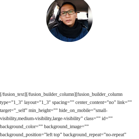
Terima kasih karena iklan saya sudah berada di halaman 1 dalam 1
jam saja.
Bpk Dhani, Supervisor Mitsubishi
[/fusion_text][/fusion_builder_column][fusion_builder_column
type=”1_3″ layout=”1_3″ spacing=”” center_content=”no” link=””
target=”_self” min_height=”” hide_on_mobile=”small-
visibility,medium-visibility,large-visibility” class=”” id=””
background_color=”” background_image=””
background_position=”left top” background_repeat=”no-repeat”