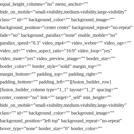
equal_height_columns=”no” menu_anchor=””
hide_on_mobile=”small-visibility,medium-visibility,large-visibility”
class=”” id=”” background_color=”” background_image=””
background_position=”center center” background_repeat=”no-repeat”
fade=”no” background_parallax=”none” enable_mobile=”no”
parallax_speed=”0.3″ video_mp4=”” video_webm=”” video_ogv=””
video_url=”” video_aspect_ratio=”16:9″ video_loop=”yes”
video_mute=”yes” video_preview_image=”” border_size=””
border_color=”” border_style=”solid” margin_top=””
margin_bottom=”” padding_top=”” padding_right=””
padding_bottom=”” padding_left=””][fusion_builder_row]
[fusion_builder_column type=”1_1″ layout=”1_2″ spacing=””
center_content=”no” link=”” target=”_self” min_height=””
hide_on_mobile=”small-visibility,medium-visibility,large-visibility”
class=”” id=”” background_color=”” background_image=””
background_position=”left top” background_repeat=”no-repeat”
hover_type=”none” border_size=”0″ border_color=””