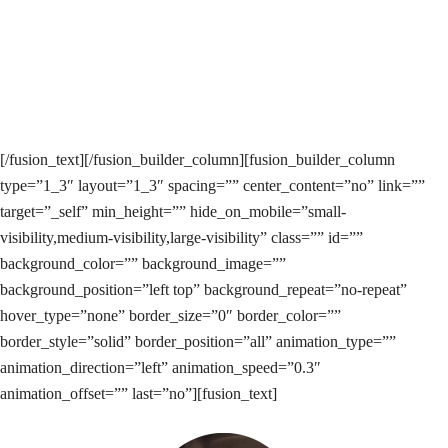
Terima kasih karena iklan saya langsung tayang. Sekarang binsis saya
makin maju karena banyak klien baru masuk.
Bpk Asep, Purchasing PT. Pananjung Anugrah Solutions
[/fusion_text][/fusion_builder_column][fusion_builder_column
type=”1_3″ layout=”1_3″ spacing=”” center_content=”no” link=””
target=”_self” min_height=”” hide_on_mobile=”small-
visibility,medium-visibility,large-visibility” class=”” id=””
background_color=”” background_image=””
background_position=”left top” background_repeat=”no-repeat”
hover_type=”none” border_size=”0″ border_color=””
border_style=”solid” border_position=”all” animation_type=””
animation_direction=”left” animation_speed=”0.3″
animation_offset=”” last=”no”][fusion_text]