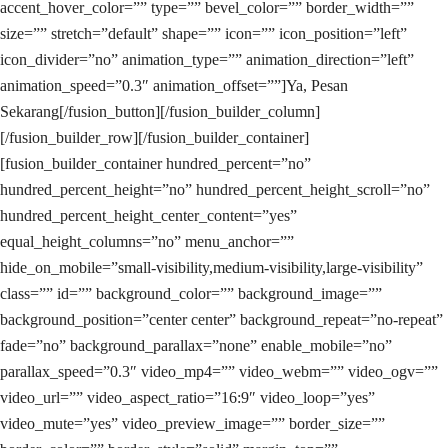
accent_hover_color=”” type=”” bevel_color=”” border_width=””
size=”” stretch=”default” shape=”” icon=”” icon_position=”left”
icon_divider=”no” animation_type=”” animation_direction=”left”
animation_speed=”0.3″ animation_offset=””]Ya, Pesan
Sekarang[/fusion_button][/fusion_builder_column]
[/fusion_builder_row][/fusion_builder_container]
[fusion_builder_container hundred_percent=”no”
hundred_percent_height=”no” hundred_percent_height_scroll=”no”
hundred_percent_height_center_content=”yes”
equal_height_columns=”no” menu_anchor=””
hide_on_mobile=”small-visibility,medium-visibility,large-visibility”
class=”” id=”” background_color=”” background_image=””
background_position=”center center” background_repeat=”no-repeat”
fade=”no” background_parallax=”none” enable_mobile=”no”
parallax_speed=”0.3″ video_mp4=”” video_webm=”” video_ogv=””
video_url=”” video_aspect_ratio=”16:9″ video_loop=”yes”
video_mute=”yes” video_preview_image=”” border_size=””