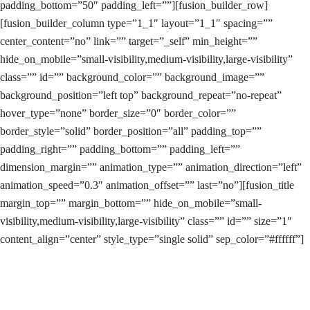
padding_bottom=”50″ padding_left=””][fusion_builder_row]
[fusion_builder_column type=”1_1″ layout=”1_1″ spacing=””
center_content=”no” link=”” target=”_self” min_height=””
hide_on_mobile=”small-visibility,medium-visibility,large-visibility”
class=”” id=”” background_color=”” background_image=””
background_position=”left top” background_repeat=”no-repeat”
hover_type=”none” border_size=”0″ border_color=””
border_style=”solid” border_position=”all” padding_top=””
padding_right=”” padding_bottom=”” padding_left=””
dimension_margin=”” animation_type=”” animation_direction=”left”
animation_speed=”0.3″ animation_offset=”” last=”no”][fusion_title
margin_top=”” margin_bottom=”” hide_on_mobile=”small-
visibility,medium-visibility,large-visibility” class=”” id=”” size=”1″
content_align=”center” style_type=”single solid” sep_color=”#ffffff”]
Bagaimana Iklan Adwords Ditampilkan?