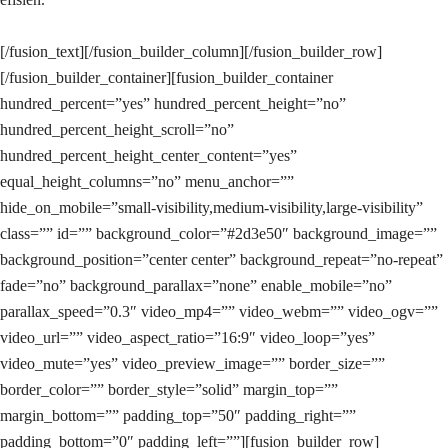
[/fusion_text][/fusion_builder_column][/fusion_builder_row]
[/fusion_builder_container][fusion_builder_container
hundred_percent=”yes” hundred_percent_height=”no”
hundred_percent_height_scroll=”no”
hundred_percent_height_center_content=”yes”
equal_height_columns=”no” menu_anchor=””
hide_on_mobile=”small-visibility,medium-visibility,large-visibility”
class=”” id=”” background_color=”#2d3e50″ background_image=””
background_position=”center center” background_repeat=”no-repeat”
fade=”no” background_parallax=”none” enable_mobile=”no”
parallax_speed=”0.3″ video_mp4=”” video_webm=”” video_ogv=””
video_url=”” video_aspect_ratio=”16:9″ video_loop=”yes”
video_mute=”yes” video_preview_image=”” border_size=””
border_color=”” border_style=”solid” margin_top=””
margin_bottom=”” padding_top=”50″ padding_right=””
padding_bottom=”0″ padding_left=””][fusion_builder_row]