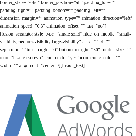
border_style=”solid” border_position=”all” padding_top=””
padding_right=”” padding_bottom=”” padding_left=””
dimension_margin=”” animation_type=”” animation_direction=”left”
animation_speed=”0.3″ animation_offset=”” last=”no”]
[fusion_separator style_type=”single solid” hide_on_mobile=”small-
visibility,medium-visibility,large-visibility” class=”” id=””
sep_color=”” top_margin=”0″ bottom_margin=”30″ border_size=””
icon=”fa-angle-down” icon_circle=”yes” icon_circle_color=””
width=”” alignment=”center” /][fusion_text]