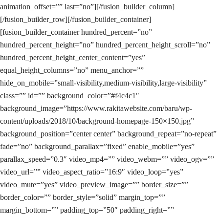
animation_offset=”” last=”no”][/fusion_builder_column]
[/fusion_builder_row][/fusion_builder_container]
[fusion_builder_container hundred_percent=”no”
hundred_percent_height=”no” hundred_percent_height_scroll=”no”
hundred_percent_height_center_content=”yes”
equal_height_columns=”no” menu_anchor=””
hide_on_mobile=”small-visibility,medium-visibility,large-visibility”
class=”” id=”” background_color=”#f4c4c1″
background_image=”https://www.rakitawebsite.com/baru/wp-
content/uploads/2018/10/background-homepage-150×150.jpg”
background_position=”center center” background_repeat=”no-repeat”
fade=”no” background_parallax=”fixed” enable_mobile=”yes”
parallax_speed=”0.3″ video_mp4=”” video_webm=”” video_ogv=””
video_url=”” video_aspect_ratio=”16:9″ video_loop=”yes”
video_mute=”yes” video_preview_image=”” border_size=””
border_color=”” border_style=”solid” margin_top=””
margin_bottom=”” padding_top=”50″ padding_right=””