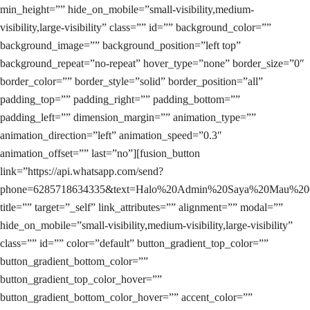
min_height=”” hide_on_mobile=”small-visibility,medium-
visibility,large-visibility” class=”” id=”” background_color=””
background_image=”” background_position=”left top”
background_repeat=”no-repeat” hover_type=”none” border_size=”0″
border_color=”” border_style=”solid” border_position=”all”
padding_top=”” padding_right=”” padding_bottom=””
padding_left=”” dimension_margin=”” animation_type=””
animation_direction=”left” animation_speed=”0.3″
animation_offset=”” last=”no”][fusion_button
link=”https://api.whatsapp.com/send?
phone=6285718634335&text=Halo%20Admin%20Saya%20Mau%20
title=”” target=”_self” link_attributes=”” alignment=”” modal=””
hide_on_mobile=”small-visibility,medium-visibility,large-visibility”
class=”” id=”” color=”default” button_gradient_top_color=””
button_gradient_bottom_color=””
button_gradient_top_color_hover=””
button_gradient_bottom_color_hover=”” accent_color=””