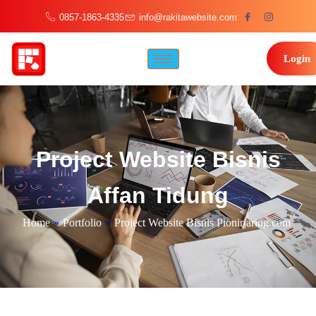
0857-1863-4335
info@rakitawebsite.com
Login
Project Website Bisnis
Affan Tidung
Home
»
Portfolio
»
Project Website Bisnis Pionirjaring.com