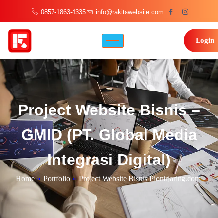
0857-1863-4335
info@rakitawebsite.com
Login
Project Website Bisnis –
GMID (PT. Global Media
Integrasi Digital)
Home
»
Portfolio
»
Project Website Bisnis Pionirjaring.com