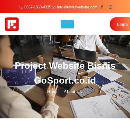
0857-1863-4335
info@rakitawebsite.com
Login
Project Website Bisnis
GoSport.co.id
Home
»
About Us