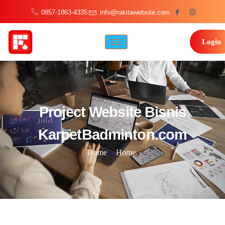
0857-1863-4335
info@rakitawebsite.com
Login
Project Website Bisnis
KarpetBadminton.com
Home
»
Home