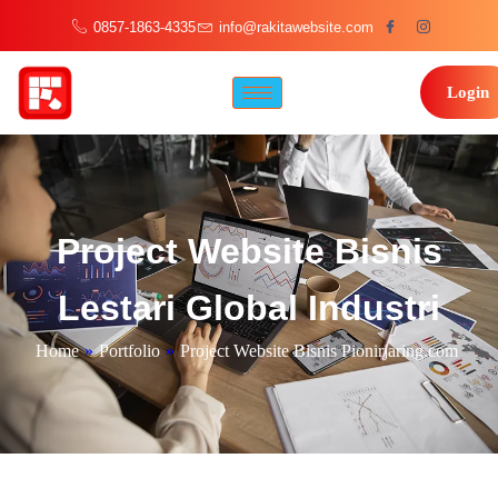
0857-1863-4335
info@rakitawebsite.com
Login
Project Website Bisnis
Lestari Global Industri
Home
»
Portfolio
»
Project Website Bisnis Pionirjaring.com