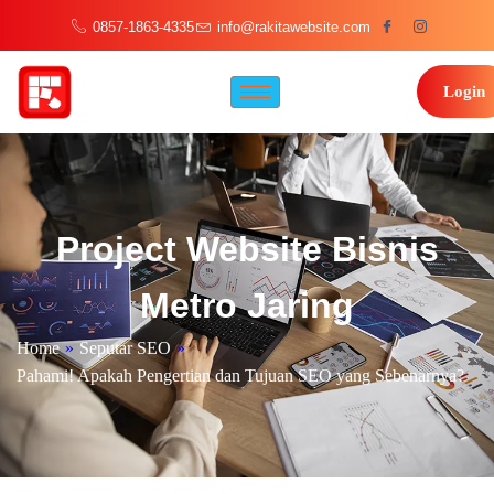
0857-1863-4335
info@rakitawebsite.com
Login
Project Website Bisnis
Metro Jaring
Home
»
Seputar SEO
»
Pahami! Apakah Pengertian dan Tujuan SEO yang Sebenarnya?