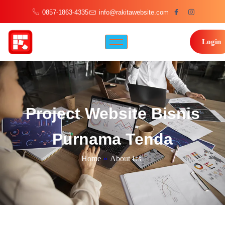
0857-1863-4335
info@rakitawebsite.com
Login
Project Website Bisnis
Purnama Tenda
Home
»
About Us