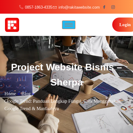
0857-1863-4335
info@rakitawebsite.com
Login
Project Website Bisnis –
Sherpa
Home
»
Blog
»
Google Trend: Panduan Lengkap Fungsi, Cara Menggunakan
Google Trend & Manfaatnya