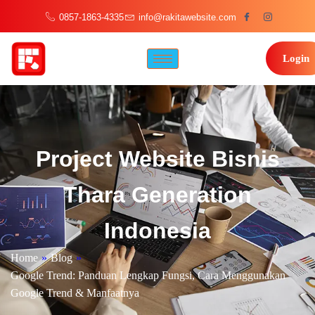
0857-1863-4335
info@rakitawebsite.com
Login
Project Website Bisnis
Thara Generation
Indonesia
Home
»
Blog
»
Google Trend: Panduan Lengkap Fungsi, Cara Menggunakan
Google Trend & Manfaatnya