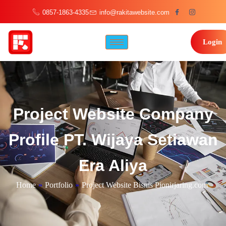
0857-1863-4335
info@rakitawebsite.com
Login
Project Website Company
Profile PT. Wijaya Setiawan
Era Aliya
Home
»
Portfolio
»
Project Website Bisnis Pionirjaring.com