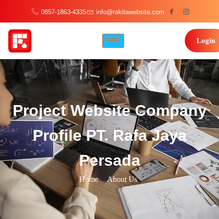
0857-1863-4335
info@rakitawebsite.com
Login
Project Website Company
Profile PT. Rafa Jaya
Persada
Home
»
About Us