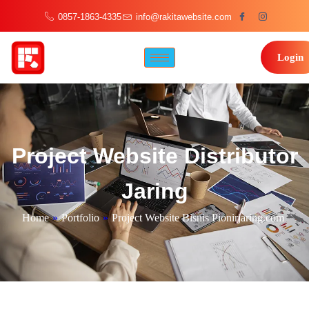
0857-1863-4335
info@rakitawebsite.com
Login
Project Website Distributor
Jaring
Home
»
Portfolio
»
Project Website Bisnis Pionirjaring.com