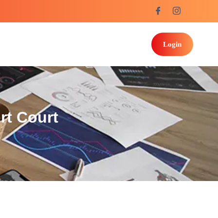
Login
rt Court