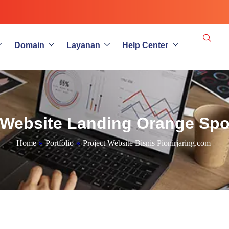
Domain
Layanan
Help Center
 Website Landing Orange Spo
Home
»
Portfolio
»
Project Website Bisnis Pionirjaring.com