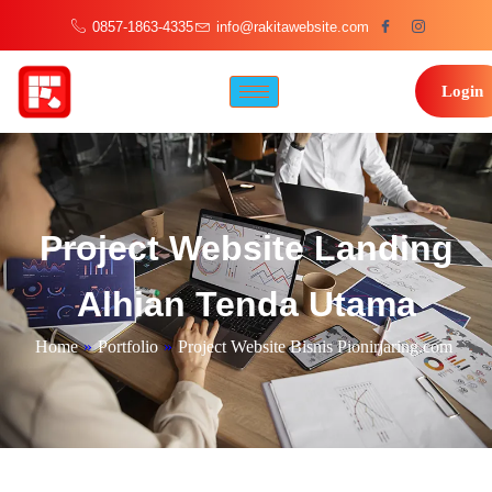
0857-1863-4335
info@rakitawebsite.com
Login
Project Website Landing
Alhian Tenda Utama
Home
»
Portfolio
»
Project Website Bisnis Pionirjaring.com