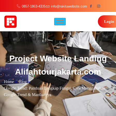
0857-1863-4335
info@rakitawebsite.com
Login
Project Website Landing
Alifahtourjakarta.com
Home
»
Blog
»
Google Trend: Panduan Lengkap Fungsi, Cara Menggunakan
Google Trend & Manfaatnya