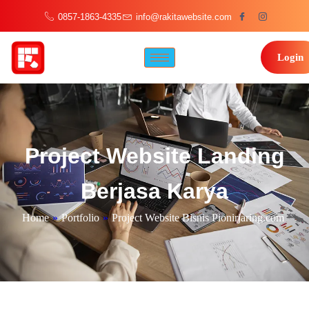
0857-1863-4335
info@rakitawebsite.com
Login
Project Website Landing
Berjasa Karya
Home
»
Portfolio
»
Project Website Bisnis Pionirjaring.com