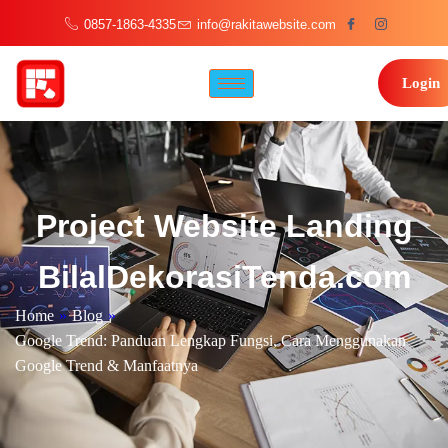
0857-1863-4335
info@rakitawebsite.com
Login
Project Website Landing
BilalDekorasiTenda.com
Home
»
Blog
»
Google Trend: Panduan Lengkap Fungsi, Cara Menggunakan
Google Trend & Manfaatnya