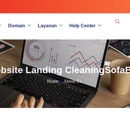
Domain
Layanan
Help Center
ebsite Landing CleaningSofa
Home
»
About Us