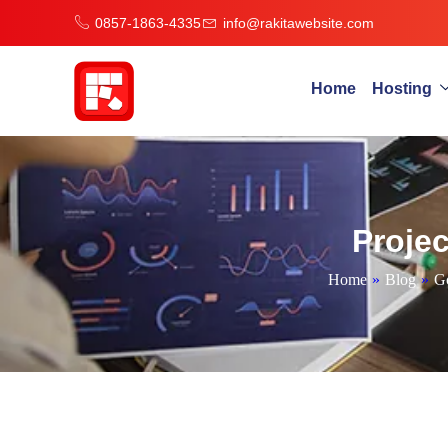
0857-1863-4335
info@rakitawebsite.com
Home
Hosting
Proje
Home
»
Blog
»
Go