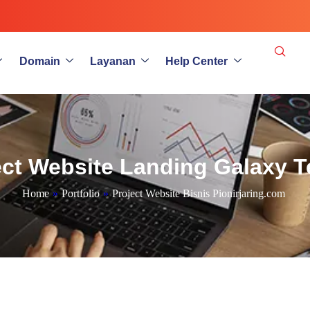
Domain
Layanan
Help Center
ect Website Landing Galaxy T
Home
»
Portfolio
»
Project Website Bisnis Pionirjaring.com