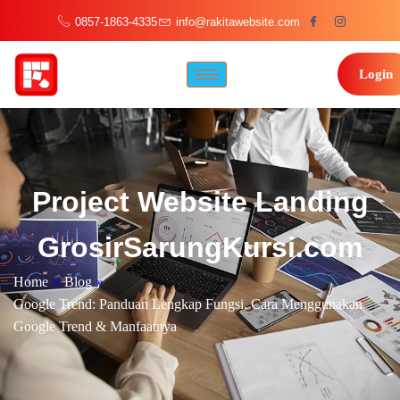
0857-1863-4335
info@rakitawebsite.com
Login
Project Website Landing
GrosirSarungKursi.com
Home
»
Blog
»
Google Trend: Panduan Lengkap Fungsi, Cara Menggunakan
Google Trend & Manfaatnya