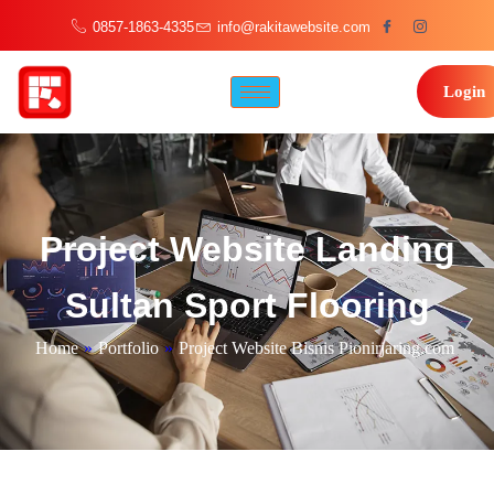
0857-1863-4335
info@rakitawebsite.com
Login
Project Website Landing
Sultan Sport Flooring
Home
»
Portfolio
»
Project Website Bisnis Pionirjaring.com