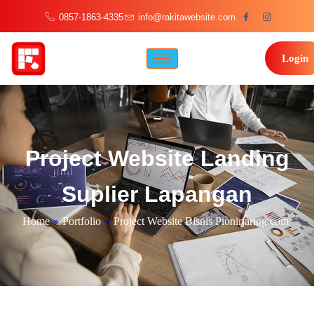
0857-1863-4335
info@rakitawebsite.com
Login
Project Website Landing
Suplier Lapangan
Home
»
Portfolio
»
Project Website Bisnis Pionirjaring.com