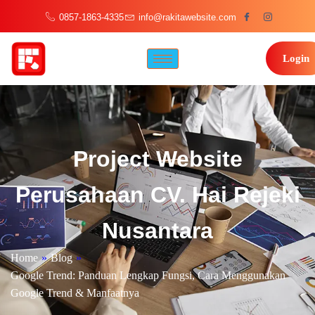
0857-1863-4335
info@rakitawebsite.com
Login
Project Website
Perusahaan CV. Hai Rejeki
Nusantara
Home
»
Blog
»
Google Trend: Panduan Lengkap Fungsi, Cara Menggunakan
Google Trend & Manfaatnya