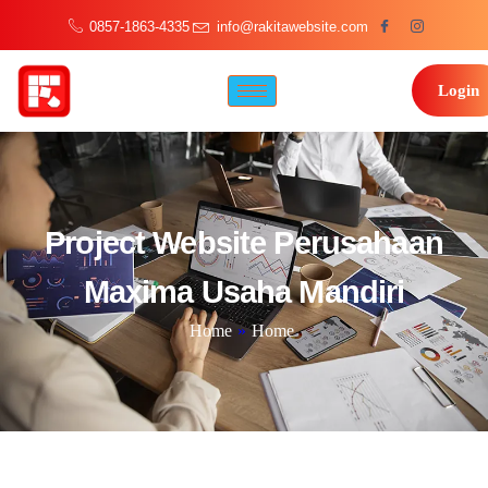
0857-1863-4335
info@rakitawebsite.com
Login
Project Website Perusahaan
Maxima Usaha Mandiri
Home
»
Home