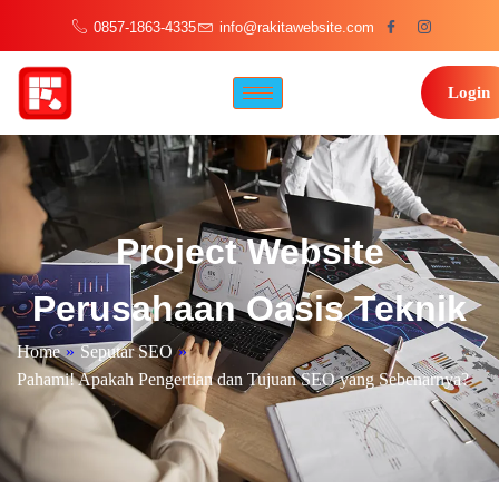
0857-1863-4335
info@rakitawebsite.com
Login
Project Website
Perusahaan Oasis Teknik
Home
»
Seputar SEO
»
Pahami! Apakah Pengertian dan Tujuan SEO yang Sebenarnya?