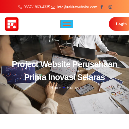
0857-1863-4335
info@rakitawebsite.com
Login
Project Website Perusahaan
Prima Inovasi Selaras
Home
»
Home