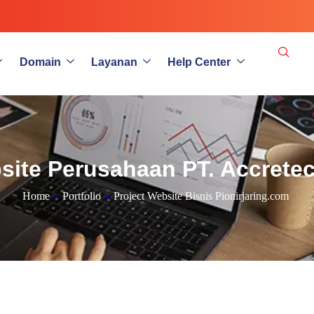
Domain
Layanan
Help Center
site Perusahaan PT. Accrete
Home
»
Portfolio
»
Project Website Bisnis Pionirjaring.com