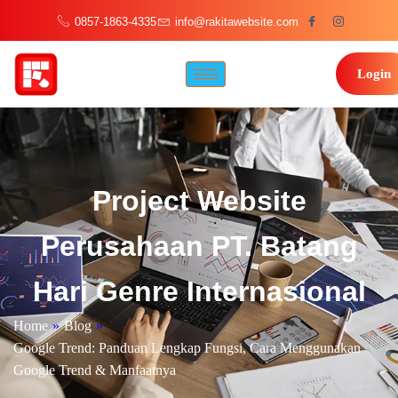
0857-1863-4335
info@rakitawebsite.com
Login
Project Website
Perusahaan PT. Batang
Hari Genre Internasional
Home
»
Blog
»
Google Trend: Panduan Lengkap Fungsi, Cara Menggunakan
Google Trend & Manfaatnya