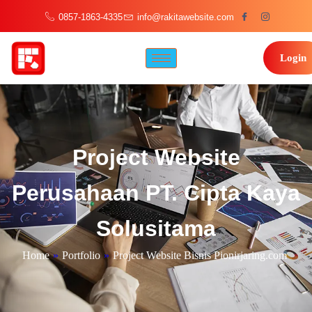
0857-1863-4335
info@rakitawebsite.com
Login
Project Website
Perusahaan PT. Cipta Kaya
Solusitama
Home
»
Portfolio
»
Project Website Bisnis Pionirjaring.com