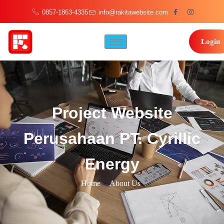
0857-1863-4335
info@rakitawebsite.com
Login
Project Website
Perusahaan PT. Cyrillic
Energy
Home
»
About Us