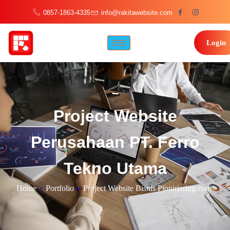
0857-1863-4335
info@rakitawebsite.com
Login
Project Website
Perusahaan PT. Ferro
Tekno Utama
Home
»
Portfolio
»
Project Website Bisnis Pionirjaring.com