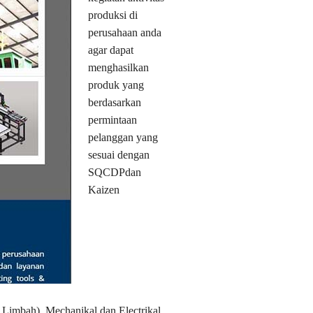
produksi di
perusahaan anda
agar dapat
menghasilkan
produk yang
berdasarkan
permintaan
pelanggan yang
sesuai dengan
SQCDPdan
Kaizen
Limbah), Mechanikal dan Electrikal