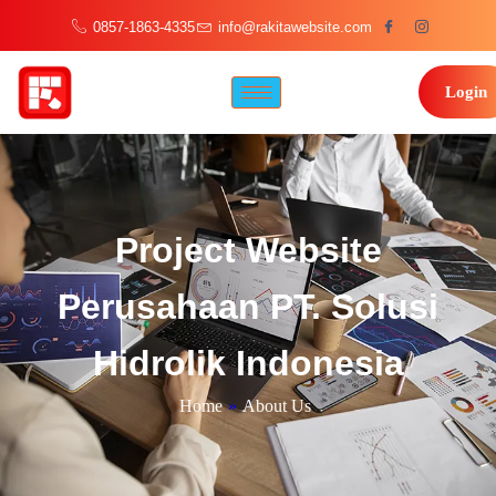
0857-1863-4335
info@rakitawebsite.com
Login
Project Website
Perusahaan PT. Solusi
Hidrolik Indonesia
Home
»
About Us