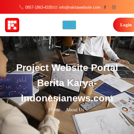
0857-1863-4335
info@rakitawebsite.com
Login
Project Website Portal
Berita Karya-
Indonesianews.com
Home
»
About Us