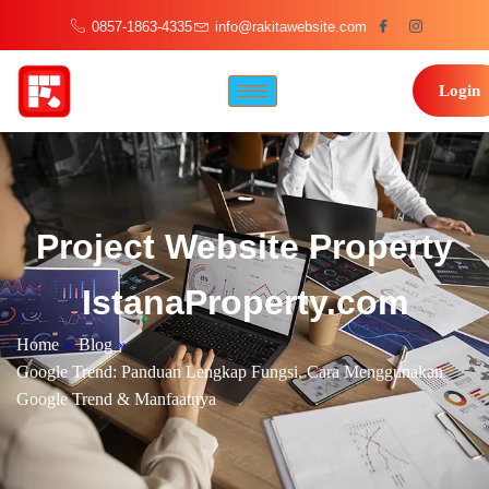
0857-1863-4335
info@rakitawebsite.com
Login
Project Website Property
IstanaProperty.com
Home
»
Blog
»
Google Trend: Panduan Lengkap Fungsi, Cara Menggunakan
Google Trend & Manfaatnya