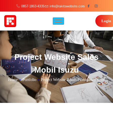
0857-1863-4335
info@rakitawebsite.com
Login
Project Website Sales
Mobil Isuzu
Home
»
Portfolio
»
Project Website Bisnis Pionirjaring.com