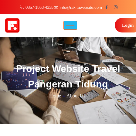
0857-1863-4335
info@rakitawebsite.com
Login
Project Website Travel
Pangeran Tidung
Home
»
About Us