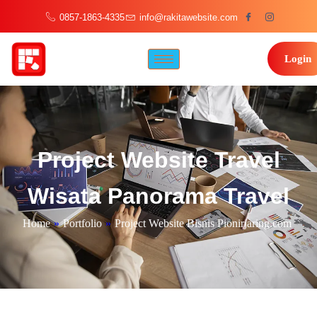
0857-1863-4335
info@rakitawebsite.com
Login
Project Website Travel
Wisata Panorama Travel
Home
»
Portfolio
»
Project Website Bisnis Pionirjaring.com