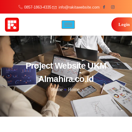
0857-1863-4335
info@rakitawebsite.com
Login
Project Website UKM
Almahira.co.id
Home
»
Home