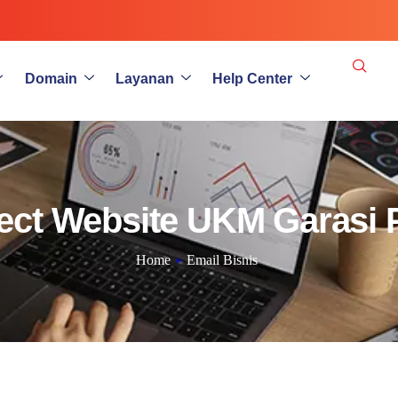
Domain
Layanan
Help Center
ect Website UKM Garasi 
Home
»
Email Bisnis