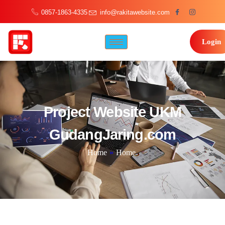
0857-1863-4335
info@rakitawebsite.com
Login
Project Website UKM
GudangJaring.com
Home
»
Home