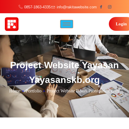
0857-1863-4335
info@rakitawebsite.com
Login
Project Website Yayasan
Yayasanskb.org
Home
»
Portfolio
»
Project Website Bisnis Pionirjaring.com