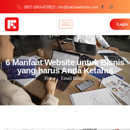
0857-1863-4335
info@rakitawebsite.com
Login
6 Manfaat Website untuk Bisnis
yang harus Anda Ketahui
Home
»
Email Bisnis