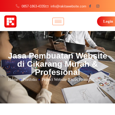
0857-1863-4335
info@rakitawebsite.com
Login
Jasa Pembuatan Website
di Cikarang Murah &
Profesional
Home
»
Portfolio
»
Project Website Bisnis Pionirjaring.com