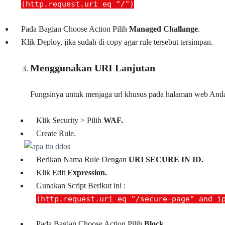
(http.request.uri eq "/")
Pada Bagian Choose Action Pilih
Managed Challange
.
Klik Deploy, jika sudah di copy agar rule tersebut tersimpan.
Menggunakan URI Lanjutan
Fungsinya untuk menjaga url khusus pada halaman web Anda,
Klik Security > Pilih
WAF.
Create Rule.
Berikan Nama Rule Dengan
URI SECURE IN ID.
Klik Edit
Expression.
Gunakan Script Berikut ini :
(http.request.uri eq "/secure-page" and i
Pada Bagian Choose Action Pilih
Block
.