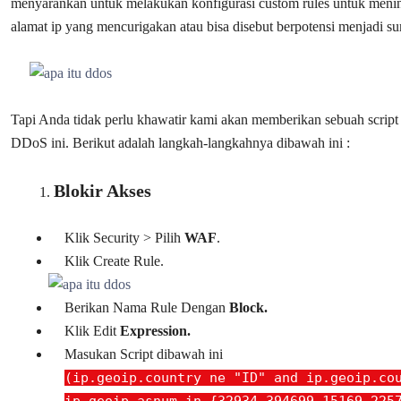
menyarankan untuk melakukan konfigurasi custom rules untuk menind
alamat ip yang mencurigakan atau bisa disebut berpotensi menjadi s
Tapi Anda tidak perlu khawatir kami akan memberikan sebuah script u
DDoS ini. Berikut adalah langkah-langkahnya dibawah ini :
Blokir Akses
Klik Security > Pilih
WAF
.
Klik Create Rule.
Berikan Nama Rule Dengan
Block.
Klik Edit
Expression.
Masukan Script dibawah ini
(ip.geoip.country ne "ID" and ip.geoip.co
ip.geoip.asnum in {32934 394699 15169 225