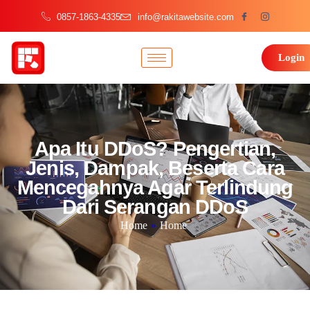
0857-1863-4335
info@rakitawebsite.com
Login
Apa Itu DDoS? Pengertian,
Jenis, Dampak, Beserta Cara
Mencegahnya Agar Terlindung
Dari Serangan DDoS
Home
»
Home